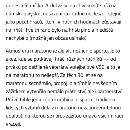
odnesla Sluníčka. A i když se na chvilku síť sníží na
dámskou výšku, nasazení rozhodně neklesá – stejně
jako počet hráčů, kteří i v nočních hodinách zůstávají
na hřišti. I ve tři ráno bylo na hřišti plno a hlediště
nechybělo (možná jen občas usínalo).
Atmosféra maratonu je ale víc než jen o sportu. Je to
akce, kde se potkávají hráči různých ročníků — od
prváků po ostřílené veterány volejbalové VŠE, a to je
na maratonu to nejlepší. Za těch 30 let se na
maratonu seznámilo, propojilo a tímhle nevšedním
zážitkem vytvořilo nemálo přátelství, ale i partnerství.
Právě tahle jedinečná kombinace sportu, tradice a
lidských vztahů dělá z maratonu nezapomenutelnou
událost, na kterou se i přes zažitou únavu všichni rádi
vracejí.