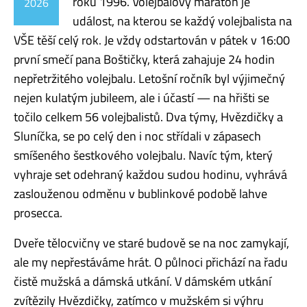
roku 1996. Volejbalový maraton je
2026
událost, na kterou se každý volejbalista na
VŠE těší celý rok. Je vždy odstartován v pátek v 16:00
první smečí pana Boštičky, která zahajuje 24 hodin
nepřetržitého volejbalu. Letošní ročník byl výjimečný
nejen kulatým jubileem, ale i účastí — na hřišti se
točilo celkem 56 volejbalistů. Dva týmy, Hvězdičky a
Sluníčka, se po celý den i noc střídali v zápasech
smíšeného šestkového volejbalu. Navíc tým, který
vyhraje set odehraný každou sudou hodinu, vyhrává
zaslouženou odměnu v bublinkové podobě lahve
prosecca.
Dveře tělocvičny ve staré budově se na noc zamykají,
ale my nepřestáváme hrát. O půlnoci přichází na řadu
čistě mužská a dámská utkání. V dámském utkání
zvítězily Hvězdičky, zatímco v mužském si výhru