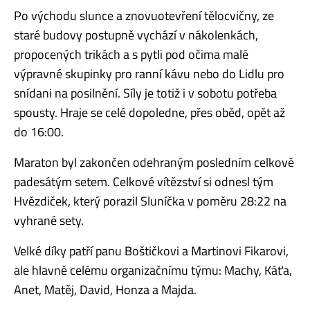
Po východu slunce a znovuotevření tělocvičny, ze
staré budovy postupně vychází v nákolenkách,
propocených trikách a s pytli pod očima malé
výpravné skupinky pro ranní kávu nebo do Lidlu pro
snídani na posilnění. Síly je totiž i v sobotu potřeba
spousty. Hraje se celé dopoledne, přes oběd, opět až
do 16:00.
Maraton byl zakončen odehraným posledním celkově
padesátým setem. Celkové vítězství si odnesl tým
Hvězdiček, který porazil Sluníčka v poměru 28:22 na
vyhrané sety.
Velké díky patří panu Boštičkovi a Martinovi Fikarovi,
ale hlavně celému organizačnímu týmu: Machy, Káťa,
Anet, Matěj, David, Honza a Majda.