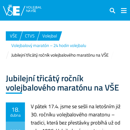
Hledat
VŠE
CTVS
Volejbal
Volejbalový maratón – 24 hodin volejbalu
Jubilejní třicátý ročník volejbalového maratónu na VŠE
Jubilejní třicátý ročník
volejbalového maratónu na VŠE
V pátek 17.4. jsme se sešli na letošním již
18.
30. ročníku volejbalového maratonu –
dubna
tradici, která bez přestávky probíhá už od