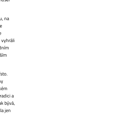
u, na
ke
e
 vyhráli
edním
pším
sto.
ny
ském
radici a
ak bývá,
la jen