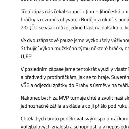
Třetí zápas nás čekal soupeř z Jihu – Jihočeská u
hráčky s rozumí s obyvateli Budějic a okolí, s po
2:0. JČU se však může jedině třást na další kolo, kd
Ve dvouzápasové pauze jsme vyzkoušely výživnou
Strhující výkon mužského týmu některé hráčky na
UJEP.
V posledním zápase jsme tentokrát využily vlast
a předvedly protihráčkám, jak se to hraje. Suver
VŠE a odjezdu zpátky do Prahy s úsměvy na tváři.
Nakonec bych za MVP turnaje chtěla zvolit naši s
jednoznačně zářila a skládala co jí přišlo pod ruku.
Chtěla bych tímto poděkovat svým spoluhráčkám z
volejbalových znalostí a schopností a v neposled