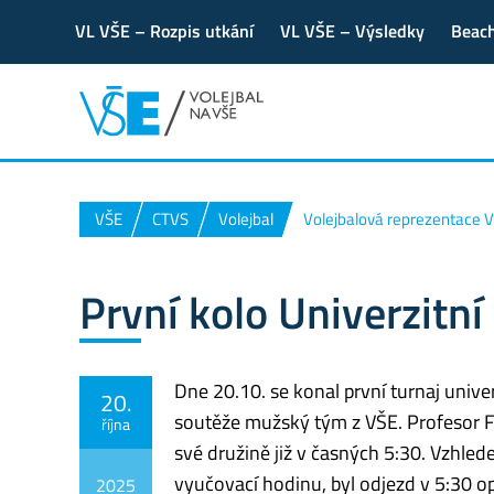
VL VŠE – Rozpis utkání
VL VŠE – Výsledky
Beach
VŠE
CTVS
Volejbal
Volejbalová reprezentace 
První kolo Univerzitn
Dne 20.10. se konal první turnaj unive
20.
soutěže mužský tým z VŠE. Profesor Fik
října
své družině již v časných 5:30. Vzhle
vyučovací hodinu, byl odjezd v 5:30 o
2025