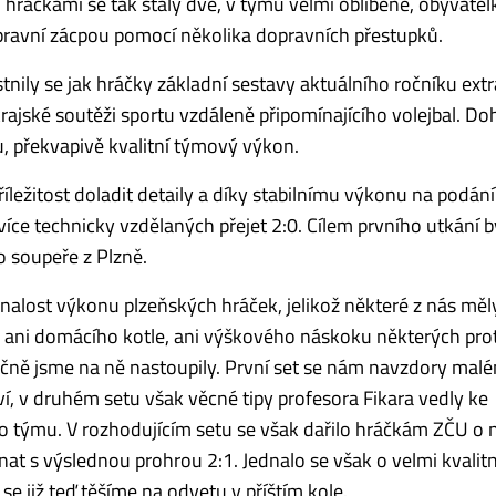
i hráčkami se tak staly dvě, v týmu velmi oblíbené, obyvatel
opravní zácpou pomocí několika dopravních přestupků.
tnily se jak hráčky základní sestavy aktuálního ročníku extr
 krajské soutěži sportu vzdáleně připomínajícího volejbal. 
 překvapivě kvalitní týmový výkon.
íležitost doladit detaily a díky stabilnímu výkonu na podán
íce technicky vzdělaných přejet 2:0. Cílem prvního utkání b
o soupeře z Plzně.
nalost výkonu plzeňských hráček, jelikož některé z nás měly
e ani domácího kotle, ani výškového náskoku některých pro
tečně jsme na ně nastoupily. První set se nám navzdory mal
í, v druhém setu však věcné tipy profesora Fikara vedly ke
týmu. V rozhodujícím setu se však dařilo hráčkám ZČU o n
at s výslednou prohrou 2:1. Jednalo se však o velmi kvalit
se již teď těšíme na odvetu v příštím kole.