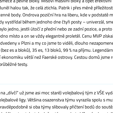
smeče a pevné bloky. Míšovi masivní bloky a opět efektivní
ěl halou tak, že celá ztichla. Patrik i přes méně příležitost
cenné body. Ondrova poziční hra na liberu, kde v podstatě 
y vystřídal během jednoho dne čtyři posty – univerzál, sme
ylo jedno, jestli útočí z přední nebo ze zadní pozice, a prot
jedno místo a on se vždy elegantně proletěl. Cenu MVP získa
ředvedeny v Plzni a my co jsme to viděli, dlouho nezapomen
ů (bez es a bloků), 35 es, 13 bloků, 99 % na příjmu. Legendár
ní ekonomiku větší než Faerské ostrovy. Cestou domů jsme r
 průběžné testy.
 na „dívčí“ už jsme asi moc staré) volejbalový tým z VŠE vyd
volejbalové ligy. Většina osazenstva týmu vyrazila spolu s m
pravděpodobně si oba týmy slibovaly přičtení bodů do soutě