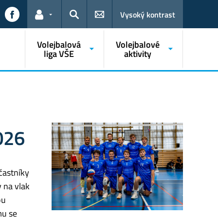
Vysoký kontrast
Odkazy pro uživatele
Hledat
Volejbalová
Volejbalové
liga VŠE
aktivity
026
účastníky
y na vlak
ou
mu se