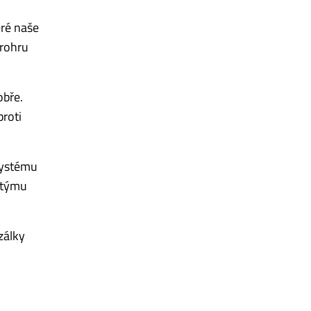
eré naše
prohru
obře.
roti
systému
u týmu
zálky