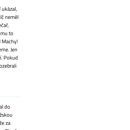
í ukázal,
míč neměl
čař,
o mu to
l Machy!
eme. Jen
ní. Pokud
ozebrali
al do
užskou
že za