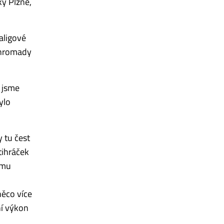
ky Plzně,
aligové
Dohromady
í jsme
ylo
 tu čest
tihráček
ému
ěco více
ní výkon