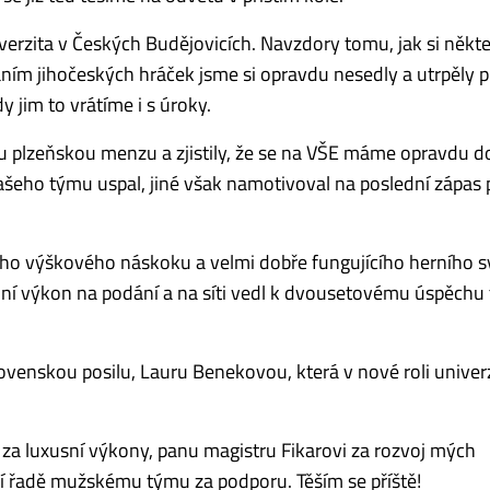
niverzita v Českých Budějovicích. Navzdory tomu, jak si někt
dáním jihočeských hráček jsme si opravdu nesedly a utrpěly 
y jim to vrátíme i s úroky.
 plzeňskou menzu a zjistily, že se na VŠE máme opravdu d
šeho týmu uspal, jiné však namotivoval na poslední zápas p
ního výškového náskoku a velmi dobře fungujícího herního 
énní výkon na podání a na síti vedl k dvousetovému úspěch
lovenskou posilu, Lauru Benekovou, která v nové roli univer
a luxusní výkony, panu magistru Fikarovi za rozvoj mých
ní řadě mužskému týmu za podporu. Těším se příště!