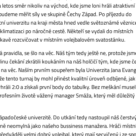
 letos směr nikoliv na východ, kde jsme loni hráli atraktivn
 budeme měřit síly ve skupině Čechy Západ. Po příjezdu do
ní univerzitu na kraji města hned vedle světoznámé věznic
klimatizaci po náročné cestě. Někteří se vydali do místních
očkavě rozcvičovat v místním volejbalovém svatostánku.
pravidla, se šlo na věc. Náš tým tedy ještě ne, protože jsm
dinu čekání zkrátili koukáním na náš holčičí tým, kde jsme če
i na věc. Naším prvním soupeřem byla Univerzita Jana Evang
e tento turnaj by mohl přinést kvalitní úroveň odbíjené, jak 
ráli 2:0 a získali první body do tabulky. Bez meškání musel
 profesním životě vážený manager Smáža, který měl důležitý
Západočeské univerzitě. Do utkání tedy nastoupil náš čerst
bně neomylná jako našeho bussiness manažera. Hráči místn
ředváděli velmi dobrý volejbal, který mají secvičený i ze s