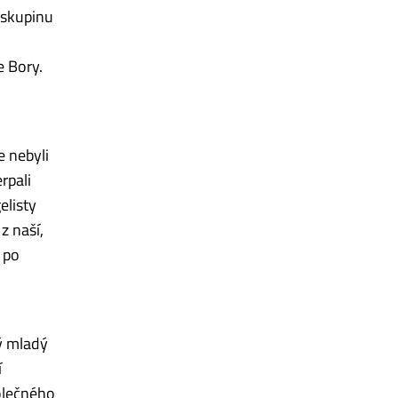
í skupinu
e Bory.
e nebyli
rpali
elisty
z naší,
 po
vý mladý
í
polečného