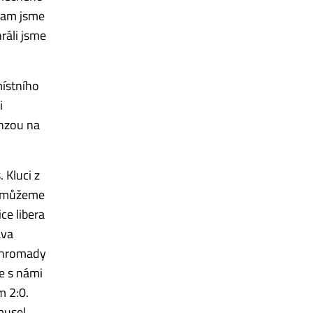
 tam jsme
ráli jsme
místního
i
enzou na
 Kluci z
že můžeme
ce libera
ava
dohromady
e s námi
m 2:0.
musel