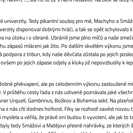
ké univerzity. Tedy pikantní souboj pro mě, Machyho a Smáž
niverzity disponoval dobrými hráči, a tak se opět schylovalo 
ava na útoku i v obraně. Ubránili jsme plno míčů a naše smeč
ěhu zápasů mláceni jak žito. Po dalším skvělém výkonu jsme
á podpora z tribun, kdy naše děvčata zůstala po jejich posl
 ovšem po jejich zápase odjely a kluky již nepovzbudily k le
odobně překvapení, ale po celodenním výkonu zasloužené mí
hy. V průběhu cesty řada z nás udiveně poznávala jaké všech
Pilsner Urquell, Gambrinus, Božkov a Bohemia sekt. Na plzeň
na z nás cítí dodnes hořkost. Fiky se rozhodl zavést novou t
 myslela a věřila, že právě oni budou ti vyvolení, ale jak to t
byly tedy Smážovi a Matějovi přesné nahrávky, ze kterých š