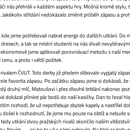
áči nás přehráli v každém aspektu hry. Možná kromě stylu,
Jakékoliv střídání nedokázalo změnit průběh zápasu a proh
 kde jsme potřebovali nabrat energii do dalších utkání. Do 
h dresech, a tak se místní studenti na nás dívali nevybíravým
ní ekonomové jsme aplikovali porovnávací metodu s naší m
cenu, a proto i větší požitek.
rivalem ČVUT. Toto derby již předem slibovalo vypjatý zápas.
 role favorita zápasu. Po začátku zápasu jsme si dokázali, 
ždý druhý míč, Matoušovi i přes dlouhé brblání nakonec pozi
é dokázal přinést pár bodů do naší kasičky. Dan to řezal hl
itím rozhodl, že už nepotřebuje zbytek kapely a nastřílel 
u došel k rozhodnutí, že jsme mu pouze na obtíž a nebude s
 tedy utkání dvou pražských rivalů skončilo naším vítězství
ahy. Nevím, …, asi ho to už s námi nebavilo. Na blok se tedy 