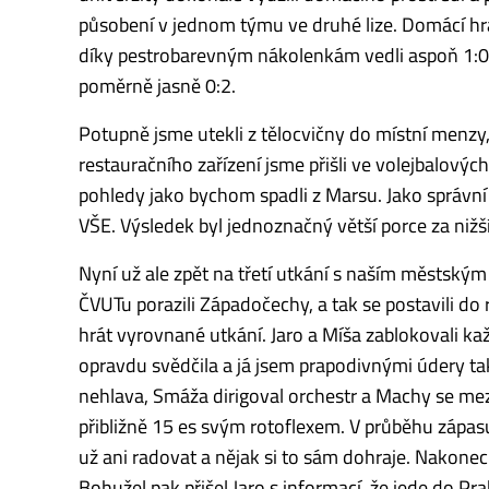
působení v jednom týmu ve druhé lize. Domácí hr
díky pestrobarevným nákolenkám vedli aspoň 1:0. 
poměrně jasně 0:2.
Potupně jsme utekli z tělocvičny do místní menzy,
restauračního zařízení jsme přišli ve volejbalovýc
pohledy jako bychom spadli z Marsu. Jako správ
VŠE. Výsledek byl jednoznačný větší porce za nižší 
Nyní už ale zpět na třetí utkání s naším městským 
ČVUTu porazili Západočechy, a tak se postavili do
hrát vyrovnané utkání. Jaro a Míša zablokovali ka
opravdu svědčila a já jsem prapodivnými údery tak
nehlava, Smáža dirigoval orchestr a Machy se mez
přibližně 15 es svým rotoflexem. V průběhu zápas
už ani radovat a nějak si to sám dohraje. Nakonec
Bohužel pak přišel Jaro s informací, že jede do Pr