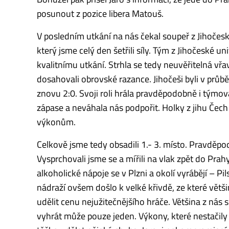
posunout z pozice libera Matouš.
V posledním utkání na nás čekal soupeř z Jihočes
který jsme celý den šetřili síly. Tým z Jihočeské u
kvalitnímu utkání. Strhla se tedy neuvěřitelná vř
dosahovali obrovské razance. Jihočeši byli v průb
znovu 2:0. Svoji roli hrála pravděpodobně i týmov
zápase a neváhala nás podpořit. Holky z jihu Čech
výkonům.
Celkově jsme tedy obsadili 1.- 3. místo. Pravděp
Vysprchovali jsme se a mířili na vlak zpět do Pra
alkoholické nápoje se v Plzni a okolí vyrábějí – 
nádraží ovšem došlo k velké křivdě, ze které větši
udělit cenu nejužitečnějšího hráče. Většina z nás si
vyhrát může pouze jeden. Výkony, které nestačily 