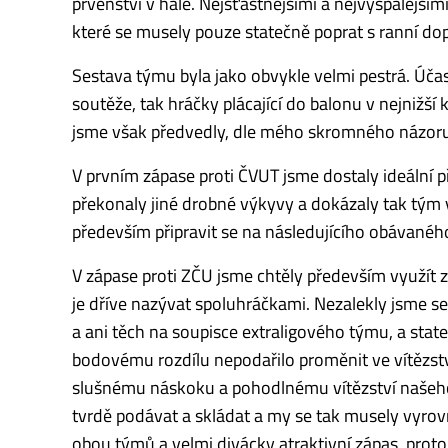
prvenství v hale. Nejšťastnějšími a nejvyspalejším
které se musely pouze statečně poprat s ranní d
Sestava týmu byla jako obvykle velmi pestrá. Účas
soutěže, tak hráčky plácající do balonu v nejnižší
jsme však předvedly, dle mého skromného názoru,
V prvním zápase proti ČVUT jsme dostaly ideální př
překonaly jiné drobné výkyvy a dokázaly tak tým v
především připravit se na následujícího obávanéh
V zápase proti ZČU jsme chtěly především využít z
je dříve nazývat spoluhráčkami. Nezalekly jsme s
a ani těch na soupisce extraligového týmu, a sta
bodovému rozdílu nepodařilo proměnit ve vítězstv
slušnému náskoku a pohodlnému vítězství našeho 
tvrdě podávat a skládat a my se tak musely vyrovn
obou týmů a velmi divácky atraktivní zápas, proto 