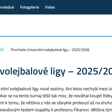
volejbal
Fotogalerie
Videa
VŠE
První kolo Univerzitní volejbalové ligy – 2025/2026
í volejbalové ligy – 2025/2
rzitní volejbalové ligy nové sezóny. Ani letos nechybí mezi 
ar se na tento turnaj těšil tak moc, že neváhal koupit lístk
dem k tomu, že většina z nás se obvykle probouzí až na druh
pravdovým testem loajality k profesoru Fikarovi. Většina tý