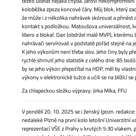
těžko udělat nějaká chyba. Jarovi nekompromisní 
koloběžka zpoza koncové čáry. Můj blok, který zadun
že může i z několika nahrávek skórovat a přinést 
kontakt s podložkou. Matoušova univerzálnost, kd
libero a blokař. Dan (obdržel malé MVP), kterému b
nahrávači servírovali v podstatě pořád stejně na 
K jeho výkonům není třeba slov. Jeho činy byly p
rychlé shrnutí jeho statistik z celého dne: 85 bod
by se jeho výkon přepočítal na HDP, měl by vlast
výkony v elektronické tužce a učili se na blížící se
Za chlapeckou složku výpravy: Jirka Míka, FFU
V pondělí 20. 10. 2025 se i ženský (pozn. redakce:
nedaleké Plzně na první kolo letošní Univerzitní 
reprezentací VŠE z Prahy v krutých 5:30 vlakem, 