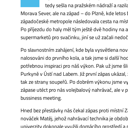
tedy sešla na pražském nádraží a razila
Morava Sever, ale na západ – do Plzně, kde letos
západočeské metropole následovala cesta na míst
Po příjezdu do haly měl tým ještě dvě hodiny na a
supermarketů pro svačinku, jiní se už začali ned
Po slavnostním zahájení, kde byla vysvětlena nová 
nalosováni do prvního kola, a tak jsme si další ho
potřebnou inspiraci pro náš výkon. Pak už jsme šl
Purkyně v Ústí nad Labem. Již první zápas ukázal, ž
tak ze strany soupeřů. Po dobrém výkonu jsme vyh
zápase utéct pro nás volejbalový nahrávač, ale v
bussiness meeting.
Hned bez přestávky nás čekal zápas proti místní 
nováček Matěj, jehož nahrávací technika je obdo
univerzity dokonale využili domácího prostředí a p