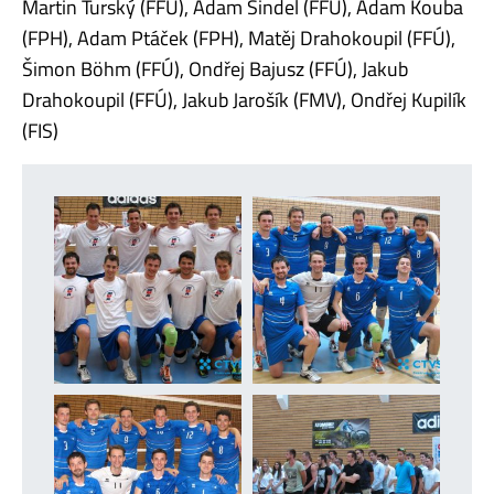
Martin Turský (FFÚ), Adam Šindel (FFÚ), Adam Kouba
(FPH), Adam Ptáček (FPH), Matěj Drahokoupil (FFÚ),
Šimon Böhm (FFÚ), Ondřej Bajusz (FFÚ), Jakub
Drahokoupil (FFÚ), Jakub Jarošík (FMV), Ondřej Kupilík
(FIS)