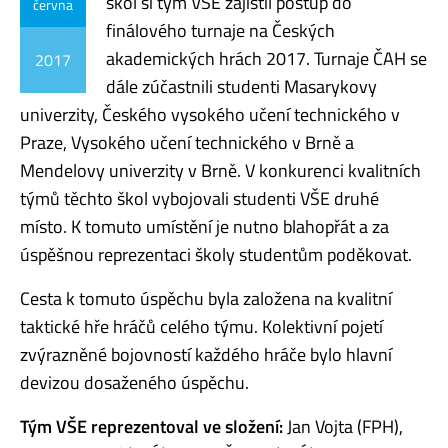
škol si tým VŠE zajistil postup do
června
finálového turnaje na Českých
akademických hrách 2017. Turnaje ČAH se
2017
dále zúčastnili studenti Masarykovy
univerzity, Českého vysokého učení technického v
Praze, Vysokého učení technického v Brně a
Mendelovy univerzity v Brně. V konkurenci kvalitních
týmů těchto škol vybojovali studenti VŠE druhé
místo. K tomuto umístění je nutno blahopřát a za
úspěšnou reprezentaci školy studentům poděkovat.
Cesta k tomuto úspěchu byla založena na kvalitní
taktické hře hráčů celého týmu. Kolektivní pojetí
zvýrazněné bojovností každého hráče bylo hlavní
devizou dosaženého úspěchu.
Tým VŠE reprezentoval ve složení:
Jan Vojta (FPH),