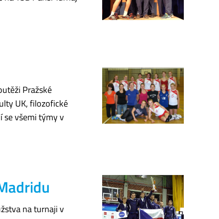
outěži Pražské
lty UK, filozofické
í se všemi týmy v
 Madridu
žstva na turnaji v