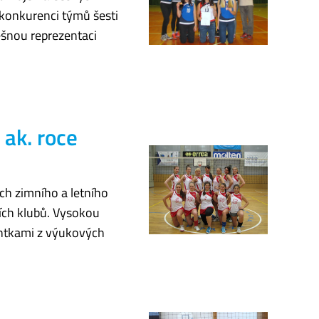
 konkurenci týmů šesti
ěšnou reprezentaci
 ak. roce
ch zimního a letního
ích klubů. Vysokou
entkami z výukových