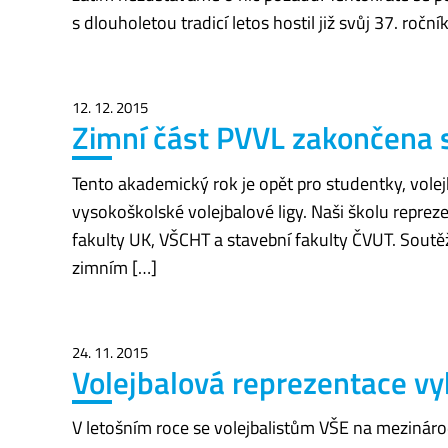
s dlouholetou tradicí letos hostil již svůj 37. roční
12. 12. 2015
Zimní část PVVL zakončena 
Tento akademický rok je opět pro studentky, vole
vysokoškolské volejbalové ligy. Naši školu repreze
fakulty UK, VŠCHT a stavební fakulty ČVUT. Soutě
zimním […]
24. 11. 2015
Volejbalová reprezentace vy
V letošním roce se volejbalistům VŠE na mezináro