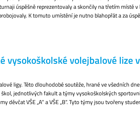
rnaji úspěšně reprezentovaly a skončily na třetím místě v
 probojovaly. K tomuto umístění je nutno blahopřát a za úsp
 vysokoškolské volejbalové lize v
balové ligy. Této dlouhodobé soutěže, hrané ve všedních dne
 škol, jednotlivých fakult a týmy vysokoškolských sportovn
ýmy děvčat VŠE „A“ a VŠE „B“. Tyto týmy jsou tvořeny stud