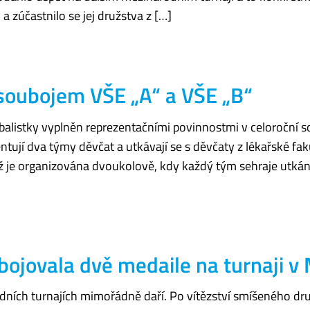
k a zúčastnilo se jej družstva z […]
soubojem VŠE „A“ a VŠE „B“
jbalistky vyplněn reprezentačními povinnostmi v celoroční s
ntují dva týmy děvčat a utkávají se s děvčaty z lékařské faku
ž je organizována dvoukolově, kdy každý tým sehraje utkán
bojovala dvě medaile na turnaji v
dních turnajích mimořádně daří. Po vítězství smíšeného dru