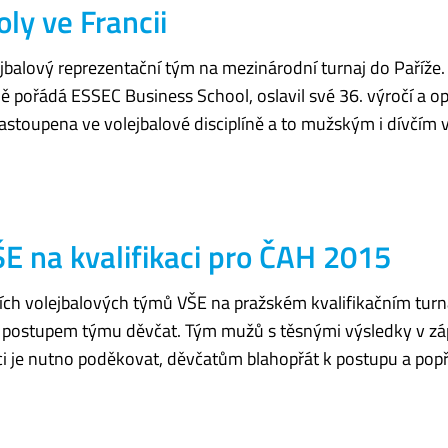
ly ve Francii
jbalový reprezentační tým na mezinárodní turnaj do Paříže
ě pořádá ESSEC Business School, oslavil své 36. výročí a opě
 zastoupena ve volejbalové disciplíně a to mužským i dívčím
E na kvalifikaci pro ČAH 2015
ch volejbalových týmů VŠE na pražském kvalifikačním turna
postupem týmu děvčat. Tým mužů s těsnými výsledky v záp
i je nutno poděkovat, děvčatům blahopřát k postupu a pop