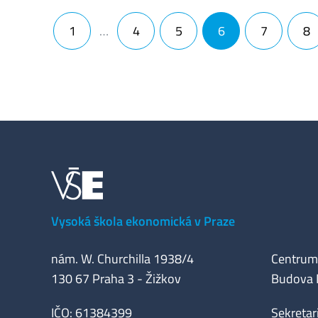
Navigace pro příspěvky
1
…
4
5
6
7
8
Vysoká škola ekonomická v Praze
nám. W. Churchilla 1938/4
Centrum 
130 67 Praha 3 - Žižkov
Budova M
IČO: 61384399
Sekretar