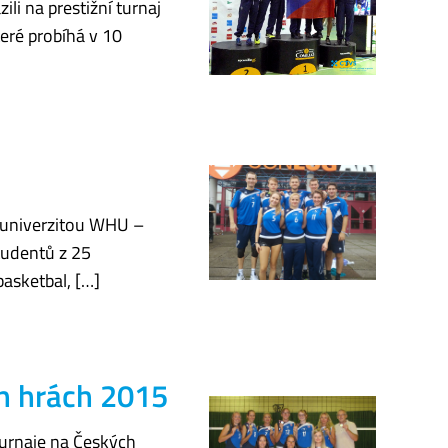
li na prestižní turnaj
eré probíhá v 10
u univerzitou WHU –
tudentů z 25
basketbal, […]
h hrách 2015
turnaje na Českých