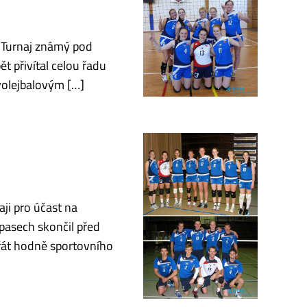
. Turnaj známý pod
t přivítal celou řadu
 volejbalovým […]
ji pro účast na
asech skončil před
řát hodně sportovního