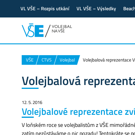
VL VŠE – Rozpis utkání
VL VŠE – Výsledky
Beach
VŠE
CTVS
Volejbal
Volejbalová reprezentace 
Volejbalová reprezen
12. 5. 2016
Volejbalové reprezentace zvít
V loňském roce se volejbalistům z VŠE mimořádně d
zatím nezůstáváme o nic pozadu! Tentokráte se po