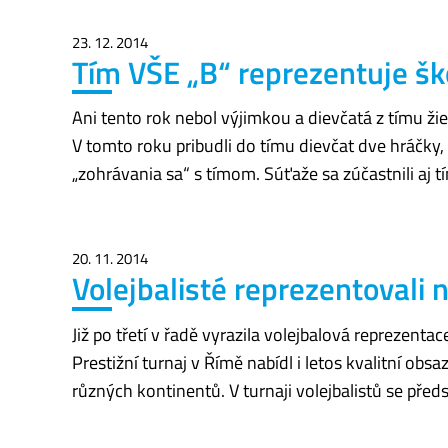
23. 12. 2014
Tím VŠE „B“ reprezentuje ško
Ani tento rok nebol výjimkou a dievčatá z tímu žie
V tomto roku pribudli do tímu dievčat dve hráčky, 
„zohrávania sa“ s tímom. Súťaže sa zúčastnili aj tí
20. 11. 2014
Volejbalisté reprezentovali
Již po třetí v řadě vyrazila volejbalová reprezen
Prestižní turnaj v Římě nabídl i letos kvalitní obs
různých kontinentů. V turnaji volejbalistů se předs