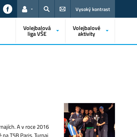
Vysoký kontrast
Odkazy pro uživatele
Hledat
Volejbalová
Volejbalové
liga VŠE
aktivity
najích. A v roce 2016
 na T5B Paris. Turnaj