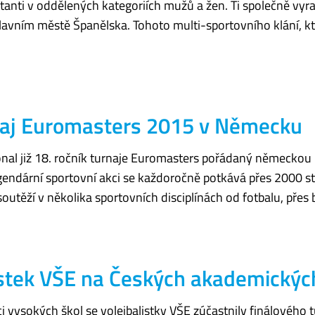
nti v oddělených kategoriích mužů a žen. Ti společně vyrazi
avním městě Španělska. Tohoto multi-sportovního klání, kt
rnaj Euromasters 2015 v Německu
 konal již 18. ročník turnaje Euromasters pořádaný německo
endární sportovní akci se každoročně potkává přes 2000 s
utěží v několika sportovních disciplínách od fotbalu, přes 
istek VŠE na Českých akademickýc
i vysokých škol se volejbalistky VŠE zúčastnily finálového 