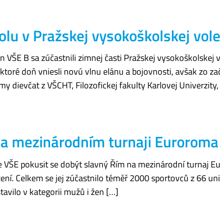
lu v Pražskej vysokoškolskej volej
n VŠE B sa zúčastnili zimnej časti Pražskej vysokoškolskej vo
ktoré doň vniesli novú vlnu elánu a bojovnosti, avšak zo zač
my dievčat z VŠCHT, Filozofickej fakulty Karlovej Univerzity
 na mezinárodním turnaji Eurorom
tace VŠE pokusit se dobýt slavný Řím na mezinárodní turnaj 
azení. Celkem se jej zúčastnilo téměř 2000 sportovců z 66 univ
tavilo v kategorii mužů i žen […]