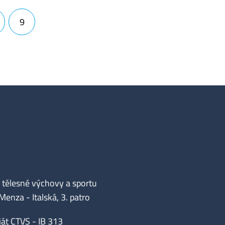
9
tělesné výchovy a sportu
enza - Italská, 3. patro
iát CTVS - IB 313