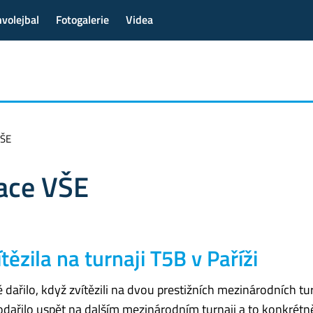
volejbal
Fotogalerie
Videa
VŠE
tace VŠE
ězila na turnaji T5B v Paříži
ařilo, když zvítězili na dvou prestižních mezinárodních tur
dařilo uspět na dalším mezinárodním turnaji a to konkrétně