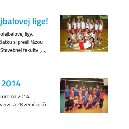
balovej lige!
lejbalovej ligy.
iatku si prešli fázou
, Stavebnej fakulty […]
a 2014
Euroroma 2014.
erzit a 28 zemí ze tří